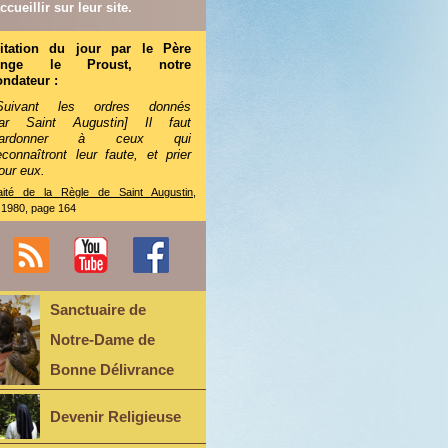
ccueillir sur leur site.
itation du jour par le Père
Ange le Proust, notre
ondateur :
Suivant les ordres donnés
ar Saint Augustin] Il faut
pardonner à ceux qui
econnaîtront leur faute, et prier
our eux.
aité de la Règle de Saint Augustin
,
.1980, page 164
Sanctuaire de
Notre-Dame de
Bonne Délivrance
Devenir Religieuse