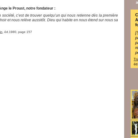
a
Ange le Proust, notre fondateur :
C
 en société, c’est de trouver quelqu’un qui nous retienne dès la première
oir et nous relève aussitôt. Dieu qui habite en nous étend sur nous sa
f
in
, éd.1980, page 157
[
p
r
p
Tr
éd