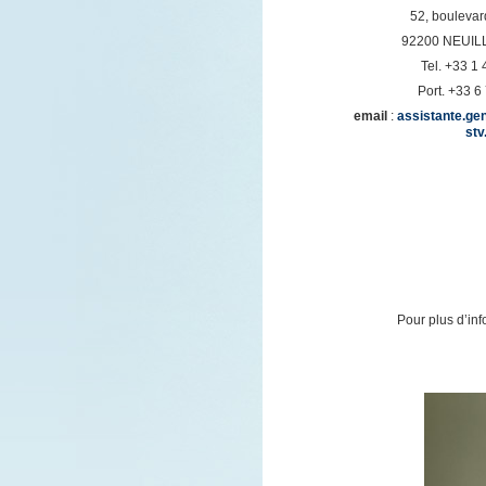
52, boulevar
92200 NEUIL
Tel. +33 1 
Port. +33 6
email
:
assistante.ge
stv
Pour plus d’inf