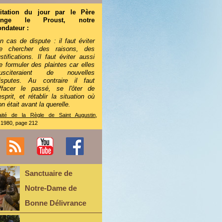
itation du jour par le Père
Ange le Proust, notre
ondateur :
n cas de dispute : il faut éviter
e chercher des raisons, des
ustifications. Il faut éviter aussi
e formuler des plaintes car elles
usciteraient de nouvelles
isputes. Au contraire il faut
ffacer le passé, se l'ôter de
'esprit, et rétablir la situation où
'on était avant la querelle.
aité de la Règle de Saint Augustin
,
.1980, page 212
Sanctuaire de
Notre-Dame de
Bonne Délivrance