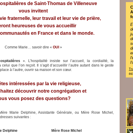
ospitalières de Saint-Thomas de Villeneuve
C
vous invitent
f
ie fraternelle, leur travail et leur vie de prière,
E
eront heureuses de vous accueillir
d
communautés en France et dans le monde.
j
d
s
Comme Marie… savoir dire «
OUI
»
d
e
l
ospitalières
». L’hospitalité insiste sur l’accueil, la cordialité, la
l
 celui que l’on reçoit. Il s’agit d’accueillir l’autre autant dans le geste
Tr
place à l’autre, ouvrir sa maison et son cœur.
éd
tes intéressées par la vie religieuse,
haitez découvrir notre congrégation et
ous vous posez des questions?
 Mère Marie Delphine, Assistante Générale, ou Mère Rose Michel,
dresses suivantes :
e Delphine
Mère Rose Michel