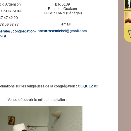
d d’Argenson
B.P. 5139
Route de Ouakam
LY-SUR-SEINE
DAKAR FANN (Sénégal)
47 47 42 20
email
:
 78 59 93 87
soeurrosemichel@gmail.com
nerale@congregation-
.org
ormations sur les religieuses de la congrégation :
CLIQUEZ
ICI
Venez découvrir le milieu hospitalier :