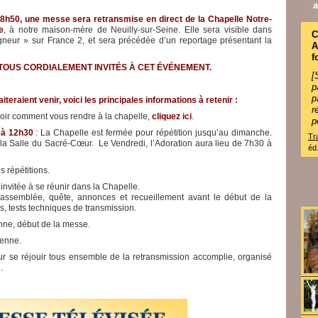
a
h50, une messe sera retransmise en direct de la Chapelle Notre-
e
, à notre maison-mère de Neuilly-sur-Seine. Elle sera visible dans
C
gneur » sur France 2, et sera précédée d’un reportage présentant la
f
TOUS CORDIALEMENT INVITÉS À CET ÉVÉNEMENT.
[
p
teraient venir, voici les principales informations à retenir :
r
oir comment vous rendre à la chapelle,
cliquez ici
.
p
 à 12h30
: La Chapelle est fermée pour répétition jusqu’au dimanche.
Tr
 la Salle du Sacré-Cœur. Le Vendredi, l’Adoration aura lieu de 7h30 à
éd
s répétitions.
 invitée à se réunir dans la Chapelle.
l’assemblée, quête, annonces et recueillement avant le début de la
s, tests techniques de transmission.
enne, début de la messe.
tenne.
our se réjouir tous ensemble de la retransmission accomplie, organisé
e.