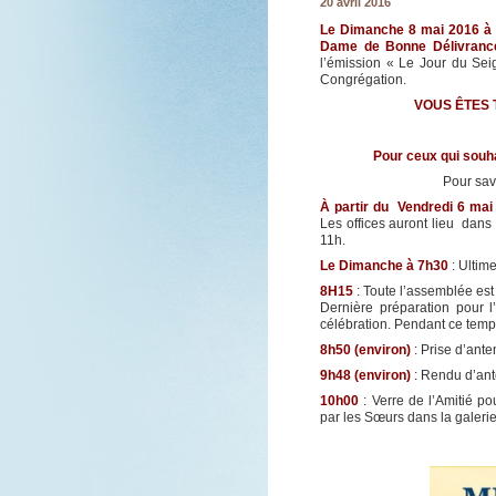
20 avril 2016
Le Dimanche 8 mai 2016 à 8
Dame de Bonne Délivranc
l’émission « Le Jour du Sei
Congrégation.
VOUS ÊTES 
Pour ceux qui souhai
Pour sav
À partir du Vendredi 6 mai
Les offices auront lieu dans
11h.
Le Dimanche à 7h30
: Ultime
8H15
: Toute l’assemblée est
Dernière préparation pour 
célébration. Pendant ce temp
8h50 (environ)
: Prise d’ant
9h48 (environ)
: Rendu d’an
10h00
: Verre de l’Amitié p
par les Sœurs dans la galeri