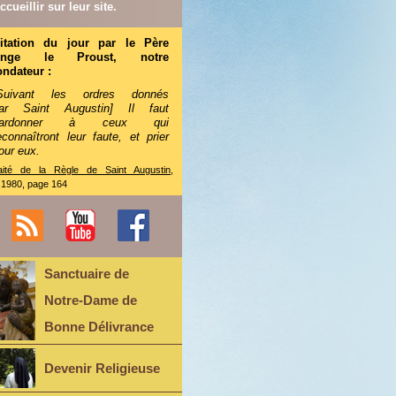
ccueillir sur leur site.
itation du jour par le Père
Ange le Proust, notre
ondateur :
Suivant les ordres donnés
ar Saint Augustin] Il faut
pardonner à ceux qui
econnaîtront leur faute, et prier
our eux.
aité de la Règle de Saint Augustin
,
.1980, page 164
Sanctuaire de
Notre-Dame de
Bonne Délivrance
Devenir Religieuse