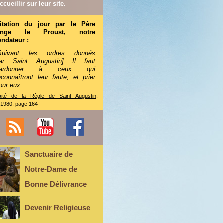
ccueillir sur leur site.
itation du jour par le Père
Ange le Proust, notre
ondateur :
Suivant les ordres donnés
ar Saint Augustin] Il faut
pardonner à ceux qui
econnaîtront leur faute, et prier
our eux.
aité de la Règle de Saint Augustin
,
.1980, page 164
Sanctuaire de
Notre-Dame de
Bonne Délivrance
Devenir Religieuse