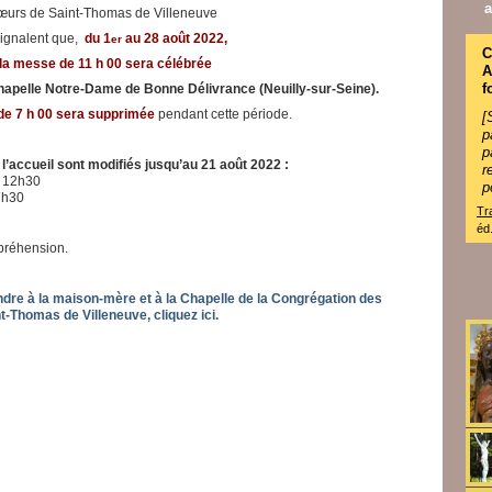
a
œurs de Saint-Thomas de Villeneuve
ignalent que,
du 1
au 28 août 2022,
er
C
 la messe de 11 h 00 sera célébrée
f
Chapelle Notre-Dame de Bonne Délivrance (Neuilly-sur-Seine).
 de 7 h 00 sera supprimée
pendant cette période.
[
p
l’accueil sont modifiés jusqu’au 21 août 2022 :
r
à 12h30
p
7h30
Tr
éd
préhension.
dre à la maison-mère et à la Chapelle de la Congrégation des
t-Thomas de Villeneuve, cliquez ici.