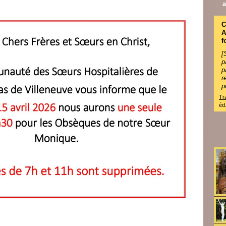
a
C
f
[
p
r
p
Tr
éd