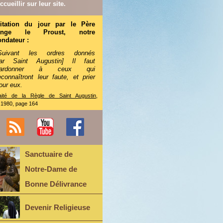
ccueillir sur leur site.
itation du jour par le Père
Ange le Proust, notre
ondateur :
Suivant les ordres donnés
ar Saint Augustin] Il faut
pardonner à ceux qui
econnaîtront leur faute, et prier
our eux.
aité de la Règle de Saint Augustin
,
.1980, page 164
Sanctuaire de
Notre-Dame de
Bonne Délivrance
Devenir Religieuse