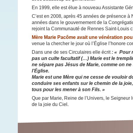
En 1999, elle est élue à nouveau Assistante Gén
C’est en 2008, après 45 années de présence à N
années dans le gouvernement de la Congrégat
rejoint la Communauté de Rennes Saint-Louis 
Mère Marie Pacôme avait une vénération pour
venue la chercher le jour où l’Église l’honore 
Dans une de ses Circulaires elle écrit
: «
Pour n
pas un culte facultatif (…) Marie est le tremp
ne sépare pas Jésus de Marie, comme on ne 
l’Église
.
Marie est une Mère qui ne cesse de vouloir do
conduire ses enfants sur le chemin de la joie
1987 à 1999
Avec le Pape Jean-Paul
Avec le Pape Jean-Paul
Avec le Pape Paul V
Au Sénégal, sd
tous pour les mener à son Fils. »
© Congrégation STV
© Congrégation STV
© Congrégation STV
Que par Marie, Reine de l’Univers, le Seigneur 
de la joie du Ciel.